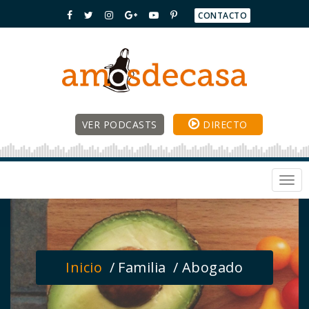
CONTACTO
VER PODCASTS
DIRECTO
Togg
navi
Inicio
Familia
Abogado